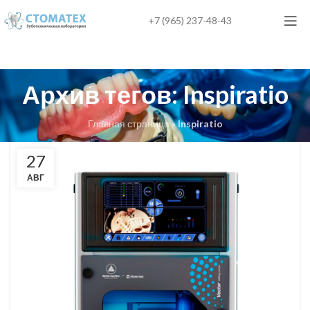
+7 (965) 237-48-43
Архив тегов: Inspiratio
Главная страница
»
Inspiratio
27
АВГ