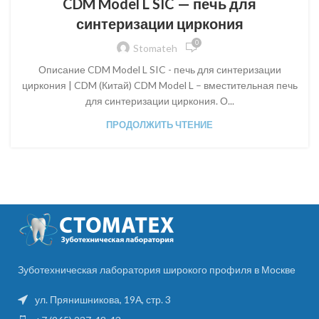
CDM Model L SIC — печь для
синтеризации циркония
0
Stomateh
Описание CDM Model L SIC - печь для синтеризации
циркония | CDM (Китай) CDM Model L – вместительная печь
для синтеризации циркония. О...
ПРОДОЛЖИТЬ ЧТЕНИЕ
Зуботехническая лаборатория широкого профиля в Москве
ул. Прянишникова, 19А, стр. 3